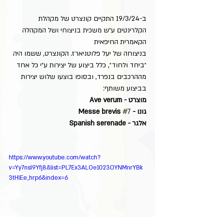
ב-19/3/24 התקיים קונצרט של מקהלת 
הקלרינטים ע״ש משכית בניצוחי ושל המקהלה 
הקאמרית החיפאית
בניצוחה של יעל פלוטניארז. הקונצרט, ששמו היה 
״ביחד ולחוד״, כלל ביצוע של יצירות ע״י כל אחד 
מההרכבים בנפרד, ובסופו בוצעו שלוש יצירות 
בביצוע משותף:
מוצרט - Ave verum
גונו - Messe brevis 
#7
אלגר - Spanish serenade
https://www.youtube.com/watch?
v=Yy7nsI9Yfj8&list=PL7Ex3ALOe1023OYNMnrYBk
3tHlEe_hrp6&index=6